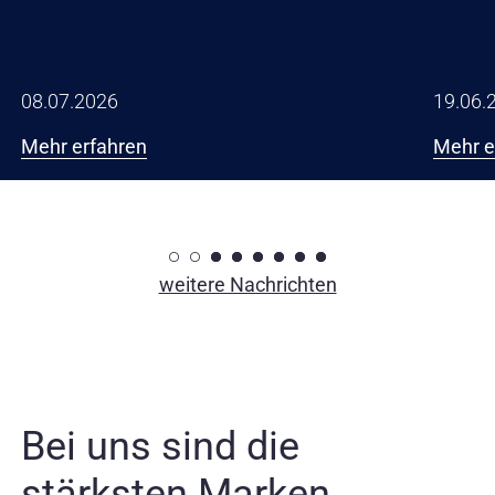
08.07.2026
19.06.
Mehr erfahren
Mehr e
○
○
○
○
○
○
○
○
weitere Nachrichten
Bei uns sind die
stärksten Marken